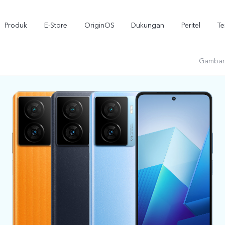
Produk
E-Store
OriginOS
Dukungan
Peritel
T
Gambar
iQOO 15R
iQOO 15