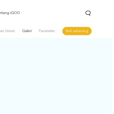
entang iQOO
an Umum
Galeri
Parameter
Beli sekarang
Z10R
Z10 Lite
Neo 10