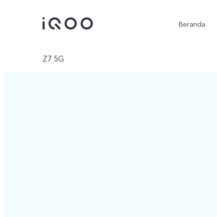
Beranda
Z7 5G
iQOO Z11
iQOO Z11x
baru
baru