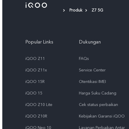
Produk
Z7 5G
Popular Links
Dukungan
iQOO Z11
FAQs
iQOO Z11x
Service Center
iQOO 15R
Otentikasi IMEI
iQOO 15
Harga Suku Cadang
iQOO Z10 Lite
Cek status perbaikan
iQOO Z10R
Kebijakan Garansi iQOO
iQOO Neo 10
Layanan Perbaikan Antar