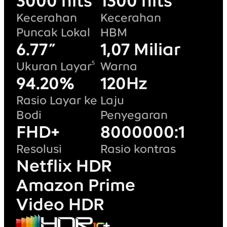
3000 nits
1300 nits
Kecerahan
Kecerahan
Puncak Lokal
HBM
6.77″
1,07 Miliar
5
Ukuran Layar
Warna
94.20%
120Hz
Rasio Layar ke
Laju
Bodi​
Penyegaran
FHD+
8000000:1
Resolusi
Rasio kontras
Netflix HDR
Amazon Prime
Video HDR