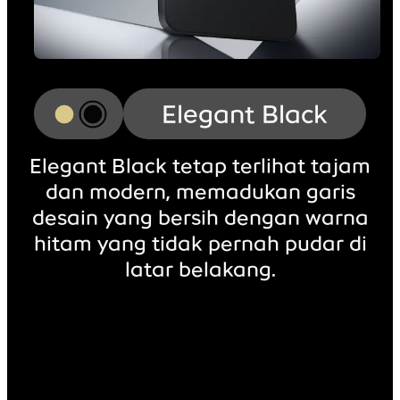
Titanium Gold
Elegant Black tetap terlihat tajam
Titanium Gold menangkap
dan modern, memadukan garis
kehangatan keemasan senja,
desain yang bersih dengan warna
bersinar dengan keanggunan
hitam yang tidak pernah pudar di
yang bersahaja dan hasil akhir
latar belakang.
yang premium.