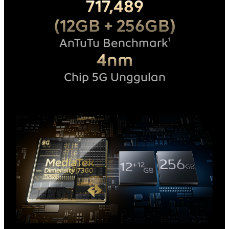
717,489
(12GB + 256GB)
1
AnTuTu Benchmark
4nm
Chip 5G Unggulan