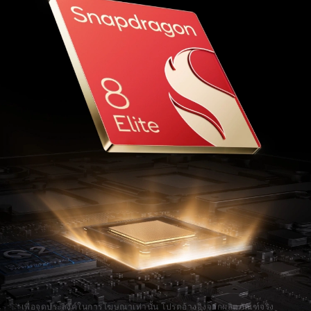
*เพื่อจุดประสงค์ในการโฆษณาเท่านั้น โปรดอ้างอิงจากผลิตภัณฑ์จริง