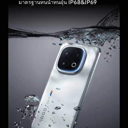
มาตรฐานทนน้ำทนฝุ่น IP68&IP69