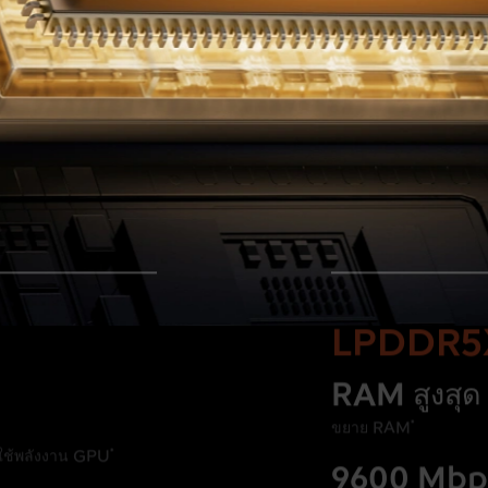
LPDDR5X
RAM สูงสุด
ขยาย RAM
*
ใช้พลังงาน GPU
*
9600 Mbp