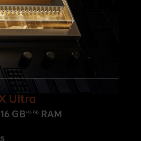
 Ultra
 16 GB
RAM
+16 GB
s