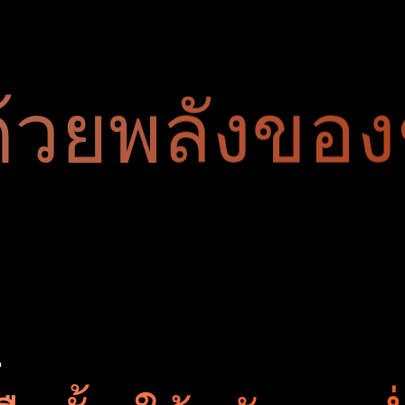
้วยพลังของช
4