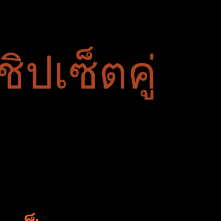
ิปเซ็ตคู่