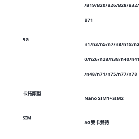
/B19/B20/B26/B28/B32/
B71
5G
n1/n3/n5/n7/n8/n18/n
0/n26/n28/n38/n40/n4
/n48/n71/n75/n77/n78
卡托類型
Nano SIM1+SIM2
SIM
5G雙卡雙待