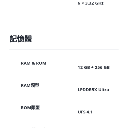
6 × 3.32 GHz
記憶體
RAM & ROM
12 GB + 256 GB
RAM類型
LPDDR5X Ultra
ROM類型
UFS 4.1