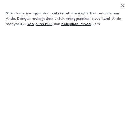
Situs kami menggunakan kuki untuk meningkatkan pengalaman
Anda. Dengan melanjutkan untuk menggunakan situs kami, Anda
menyetujui
Kebijakan Kuki
dan
Kebijakan Privasi
kami.
iQOO, atau "I quest on and on" yang berarti saya
selalu mencari dan terus mencari, menggambarkan
sebuah misi untuk melakukan eksplorasi dan
inovasi yang berkesinambungan dalam
mengembangkan berbagai produk terkemuka di
industri. Kemitraan premium iQOO bersama BMW M
Motorsport memperkuat fokus merek dalam kinerja,
kecepatan, dan kendali yang tinggi, serta mengejar
keunggulan.