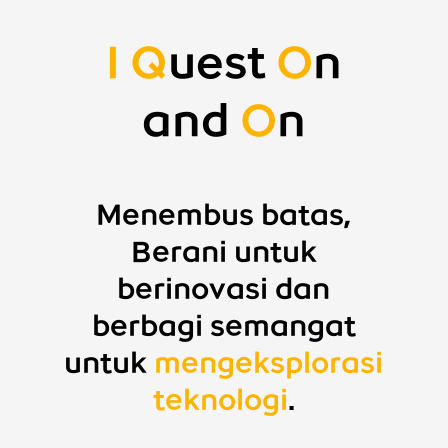
I
Q
uest
O
n
and
O
n
Menembus batas,
Berani untuk
berinovasi dan
berbagi semangat
untuk
mengeksplorasi
teknologi
.