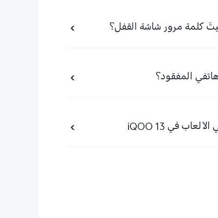
يتُ كلمة مرور شاشة القفل؟
اتفي المفقود؟
لعاب في iQOO 13