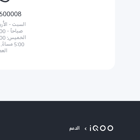
600008
5:00 مساء
الع
الدعم