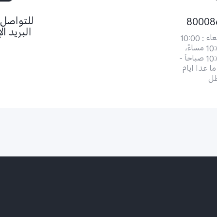
80008
للتواصل 
البريد ال
السبت - الأربعاء : 10:00
صباحاً - 10:00 مساءً،
الخميس: 10:00 صباحاً -
ً. ما عدا ايام
طل