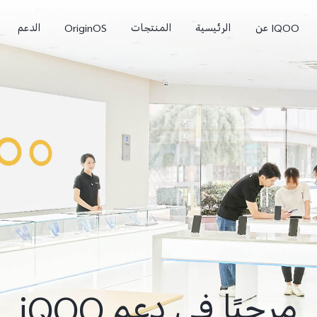
IQOO عن
الرئيسية
المنتجات
OriginOS
الدعم
iQOO Z9
iQOO 13
جديد
جديد
مرحبًا في دعم iQOO