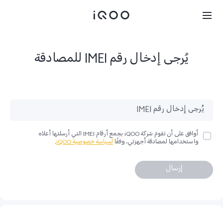
يُرجى إدخال رقم IMEI للمصادقة
أوافق على أن تقوم شركة iQOO بجمع أرقام IMEI التي أرسلتها أعلاه
واستخدامها لمصادقة أجهزتي، وفقًا
لسياسة خصوصية iQOO
.
إرسال
UAE(AR) | حدّد الدولة/المنطقة