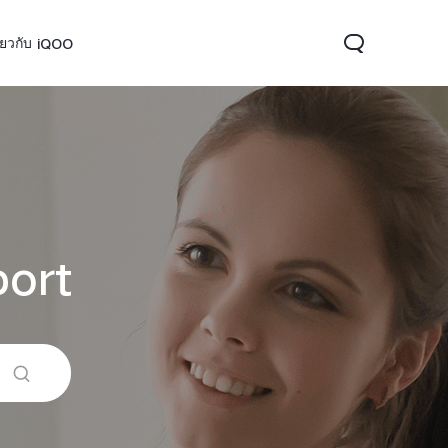
ี่ยวกับ iQOO
ort
OO 15
iQOO 13
iQOO 12
ใหม่
ใหม่