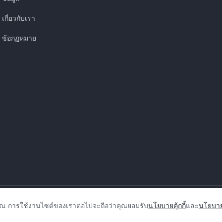
เกี่ยวกับเรา
ข้อกฏหมาย
นโยบายความเป็นส่วนตัวของ iQOO
|
นโยบายคุกกี้ของ
|
การสนับสนุนความเป็นส่วน
คุณ การใช้งานไซต์ของเราต่อไปจะถือว่าคุณยอมรับ
นโยบายคุ้กกี้
และ
นโยบาย