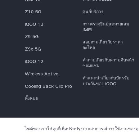
Z10 5G
ศูนย์บริการ
iQOO 13
การตรวจยืนยันหมายเลข
IMEI
Z9 5G
สอบถามเกี่ยวกับราคา
อะไหล่
Z9x 5G
คำถามเกี่ยวกับความคืบหน้า
iQOO 12
ซ่อมแซม
Wireless Active
คำแนะนำเกี่ยวกับบัตรรับ
ประกันของ iQOO
Cooling Back Clip Pro
ทั้งหมด
© 2026 vivo Mobile Communication Co., Ltd. สงวนลิขสิทธิ์
|
ไซต์ของเราใช้คุกกี้เพื่อปรับปรุงประสบการณ์การใช้งานของ