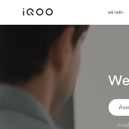
หน้าหลัก
We
iQOO Z11
iQOO Z11x
ใหม่
ใหม่
การอ