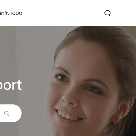
ี่ยวกับ iQOO
ort
OO 15
iQOO 13
iQOO 12
ใหม่
ใหม่