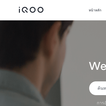
หน้าหลัก
We
iQOO Z11
iQOO Z11x
ใหม่
ใหม่
การอ